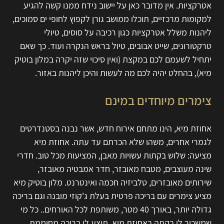
אטרקציות. אין מדובר כאן על יישוב נידח ממנו קשה להגיע
למקומות מרכזיים, תוכלו ממושב גורן לקפוץ לחופי ים סמוכים,
ליהנות משלל אטרקציות כגון רכיבה על סוסים, טיולי
טרקטורונים, שייט אבובים, טיול בראש הנקרה ועוד. כך שאם
יתחיל לשעמם לכם במקצת (ואין סיכוי שזה יקרה במלון בוטיק
מיא), בהחלט יהיה לכם מה לעשות והיכן ליהנות באזור.
צימרים מיוחדים במינם
אחוזת מיא, הינו מתחם אירוח חדש, אשר נבנה בסטנדרטים
לגמרי אחרים, משהו שלא הכרתם עד עתה. אחוזת מיא
מציעה: שלוש בקתות עשויות מאבן, המציעות מכל טוב. חדרי
שינה מעוצבים, מטבח מאובזר, חדר אמבטיה מאובזר,
שירותים מאובזרים, טלביזיה חכמה ואינטרנט. מלון בוטיק מיא
מציע צימרים עם בריכה פרטית בעלת ג'קוזי מובנה וגם בריכה
גדולה יותר, באורך 40 מטר, משותפת לכל האורחים.. כל מי
שמשכיר לו בקתה באחוזת מיא, תוצע לו בריכה מחוממת