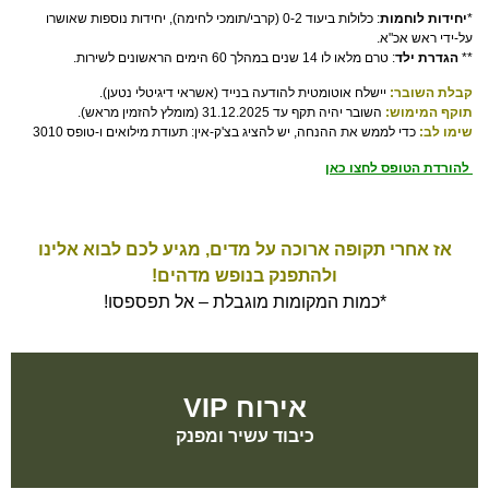
*
יחידות לוחמות
: כלולות ביעוד 0-2 (קרבי/תומכי לחימה), יחידות נוספות שאושרו
על-ידי ראש אכ"א.
**
הגדרת ילד
: טרם מלאו לו 14 שנים במהלך 60 הימים הראשונים לשירות.
קבלת השובר:
יישלח אוטומטית להודעה בנייד (אשראי דיגיטלי נטען).
תוקף המימוש:
השובר יהיה תקף עד 31.12.2025 (מומלץ להזמין מראש).
שימו לב:
כדי לממש את ההנחה, יש להציג בצ'ק-אין: תעודת מילואים ו-טופס 3010
להורדת הטופס לחצו כאן
אז אחרי תקופה ארוכה על מדים, מגיע לכם לבוא אלינו
ולהתפנק בנופש מדהים!
*כמות המקומות מוגבלת – אל תפספסו!
אירוח VIP
כיבוד עשיר ומפנק