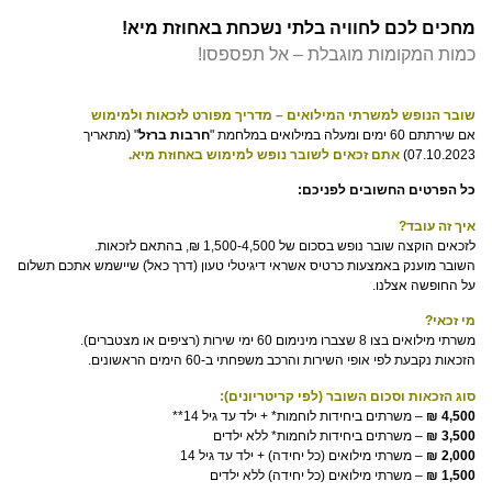
מחכים לכם לחוויה בלתי נשכחת באחוזת מיא!
כמות המקומות מוגבלת – אל תפספסו!
שובר הנופש למשרתי המילואים – מדריך מפורט לזכאות ולמימוש
אם שירתתם 60 ימים ומעלה במילואים במלחמת "
חרבות ברזל
" (מתאריך
07.10.2023)
אתם זכאים לשובר נופש למימוש באחוזת מיא.
כל הפרטים החשובים לפניכם:
איך זה עובד?
לזכאים הוקצה שובר נופש בסכום של 1,500-4,500 ₪, בהתאם לזכאות.
השובר מוענק באמצעות כרטיס אשראי דיגיטלי טעון (דרך כאל) שיישמש אתכם תשלום
על החופשה אצלנו.
מי זכאי?
משרתי מילואים בצו 8 שצברו מינימום 60 ימי שירות (רציפים או מצטברים).
הזכאות נקבעת לפי אופי השירות והרכב משפחתי ב-60 הימים הראשונים.
סוג הזכאות וסכום השובר (לפי קריטריונים):
4,500 ₪
– משרתים ביחידות לוחמות* + ילד עד גיל 14**
3,500
₪
– משרתים ביחידות לוחמות* ללא ילדים
2,000
₪
– משרתי מילואים (כל יחידה) + ילד עד גיל 14
1,500
₪
– משרתי מילואים (כל יחידה) ללא ילדים