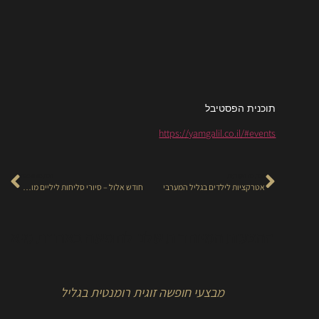
תוכנית הפסטיבל
https://yamgalil.co.il/#events
הכתבה הקודמת
הכתבה הבאה
אטרקציות לילדים בגליל המערבי
חודש אלול – סיורי סליחות ליליים מודרכים בכפר פקיעין
ההצעות המיוחדות שלנו לחופשה באחוזת מיא
מבצעי חופשה זוגית רומנטית בגליל