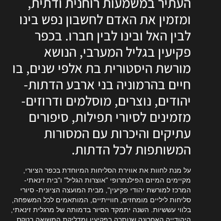
העתיר במשמעות רוחנית ודתית,
ומזמין את האדם לחשבון נפש בינו
לבין האל ובינו לבין חברו. בכפר
פקיעין בגליל המערבי, הנושא
מורשת היסטורית בת אלפי שנים, בו
חיים בהרמוניה בני ארבע הדתות-
יהודים, נוצרים, מוסלמים ודרוזים-
מזמינים לסיורי תפילות, סיפורים
עתיקים והיכרות עם המסורות
המשותפות לכל הדתות.
על מנת לחוות את אווירת הסליחות המיוחדת בכפר הציורי,
מקיימים המיזם הפילנתרופי "אוצרות הגליל" ו"בית זינאתי-
המרכז למורשת יהודי פקיעין", מבית המועצה הציונית- סיורי
סליחות ליליים מומחזים, חווייתיים, המותאמים לכל המשפחה,
בלווי עששיות. השנה יתמקד הסיור בדמותה של מרגלית זינאתי,
היהודייה האחרונה שנותרה בפקיעין ומדליקת המשואה בטקס