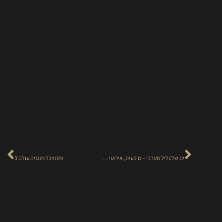
הכתבה הקודמת
הכתבה הבאה
ים של גליל מערבי – מופעים, אירועי ספורט, תרבות וטיולים המתקיימים לאורך כל סופי השבוע של חודש מאי.
פסטיבל מנגנים עולם 3
ההצעות המיוחדות שלנו לחופשה באחוזת מיא