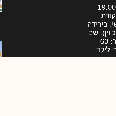
הסיורים מתחילים בשעה 19:00
קודת
, בירידה
וין), שם
יחכה המדריך. עלות הסיור: 60
https://goo.gl/