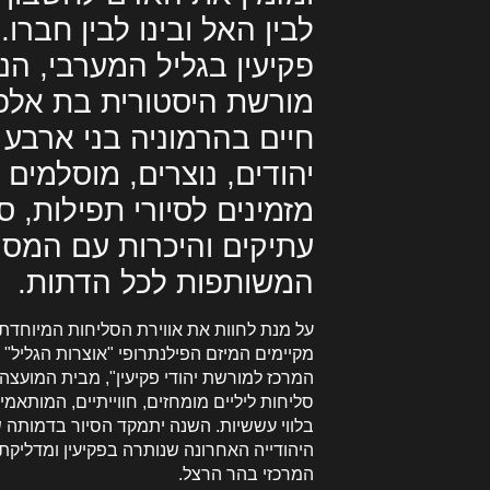
לבין האל ובינו לבין חברו.
פקיעין בגליל המערבי, הנ
מורשת היסטורית בת אלפי
חיים בהרמוניה בני ארבע
יהודים, נוצרים, מוסלמים ו
מזמינים לסיורי תפילות, ס
עתיקים והיכרות עם המסו
המשותפות לכל הדתות.
על מנת לחוות את אווירת הסליחות המיוחדת 
מקיימים המיזם הפילנתרופי "אוצרות הגליל" ו
המרכז למורשת יהודי פקיעין", מבית המועצה ה
סליחות ליליים מומחזים, חווייתיים, המותא
בלווי עששיות. השנה יתמקד הסיור בדמותה ש
היהודייה האחרונה שנותרה בפקיעין ומדליק
המרכזי בהר הרצל.