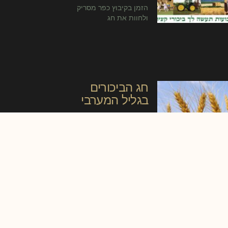
הזמן בקיבוץ כפר מסריק
ולחוות את חג
חג הביכורים
בגליל המערבי
חג השבועות הינו הזדמנות
נהדרת לבקר ולטייל בגליל
המערבי –
2
1