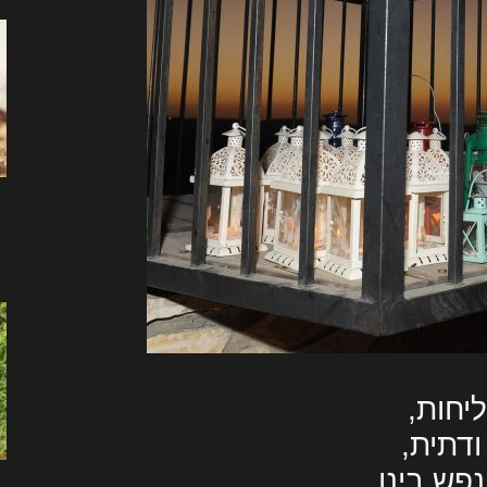
יחות,
דתית,
פש בינו