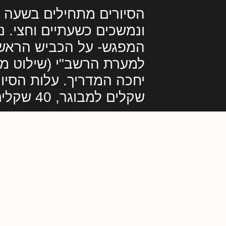
ונמשכים כשעתיים וחצי. נ
המפגש- על הכביש הראשי
למערת הרשב"י (שילוט מכו
שקלים למבוגר, 40 שקלים לילד.
לפרטים נוספים והזמנת סיור לחצו >>
481WZM