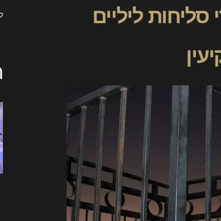
 סליחות ליליים
ל
עין
ה