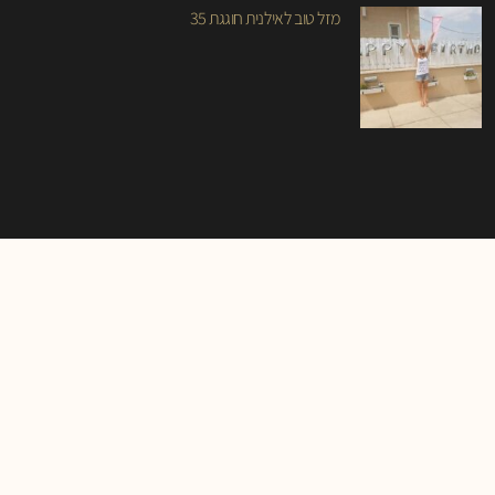
מזל טוב לאילנית חוגגת 35
אז איך החלוצים חגגו את חג השבועות ?
מוזמנים להיכנס למנהרת הזמן בקיבוץ כפר
מסריק ולחוות את חג